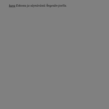
kuva
Eskosta ja säynävästä Ängesån-joella.